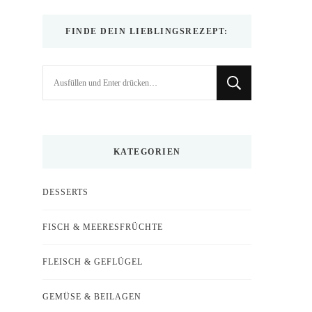
FINDE DEIN LIEBLINGSREZEPT:
Suchst
du
nach
etwas?
KATEGORIEN
DESSERTS
FISCH & MEERESFRÜCHTE
FLEISCH & GEFLÜGEL
GEMÜSE & BEILAGEN