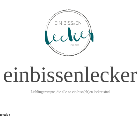
einbissenlecker
…Lieblingsrezepte, die alle so ein biss(ch)en lecker sind…
ntakt