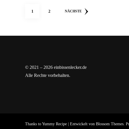
Seitennummerierung
SEITE
SEITE
1
2
NÄCHSTE
der
Beiträge
© 2021 – 2026 einbissenlecker.de
Alle Rechte vorbehalten.
Thanks to
Yummy Recipe | Entwickelt von
Blossom Themes
. P