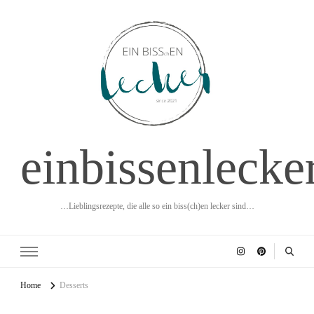
einbissenlecke
…Lieblingsrezepte, die alle so ein biss(ch)en lecker sind…
Home
Desserts