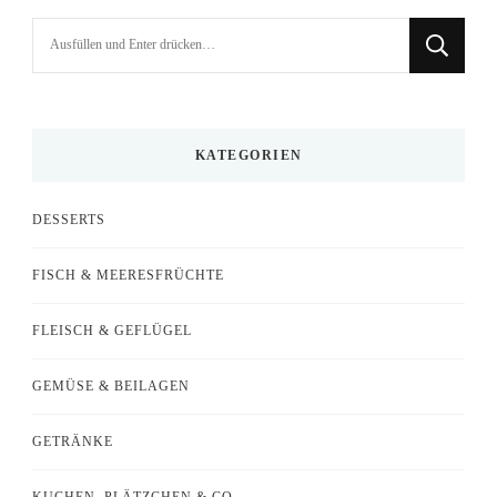
Suchst
du
nach
etwas?
KATEGORIEN
DESSERTS
FISCH & MEERESFRÜCHTE
FLEISCH & GEFLÜGEL
GEMÜSE & BEILAGEN
GETRÄNKE
KUCHEN, PLÄTZCHEN & CO