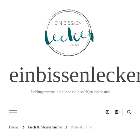
einbissenlecke
…Lieblingsrezepte, die alle so ein biss(ch)en lecker sind…
Home
Fisch & Meeresfrüchte
Pasta al Tonno