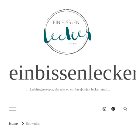
einbissenlecke
…Lieblingsrezepte, die alle so ein biss(ch)en lecker sind…
Home
Brownies