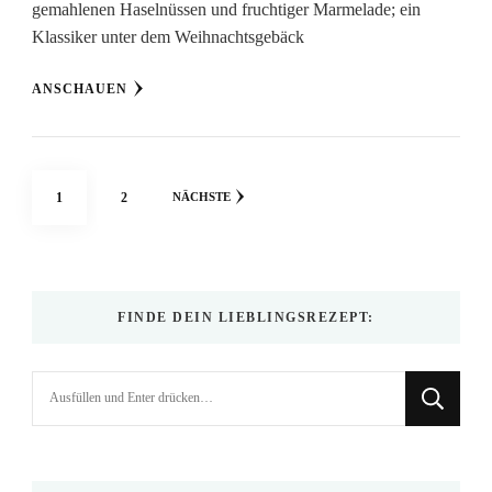
gemahlenen Haselnüssen und fruchtiger Marmelade; ein
Klassiker unter dem Weihnachtsgebäck
ANSCHAUEN
Seitennummerierung
SEITE
SEITE
1
2
NÄCHSTE
der
Beiträge
FINDE DEIN LIEBLINGSREZEPT:
Suchst
du
nach
etwas?