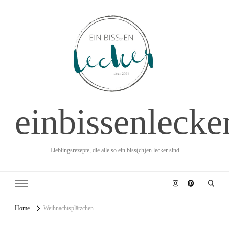
einbissenlecke
…Lieblingsrezepte, die alle so ein biss(ch)en lecker sind…
Home
Weihnachtsplätzchen