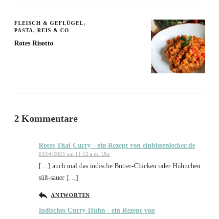
FLEISCH & GEFLÜGEL
PASTA, REIS & CO
Rotes Risotto
2 Kommentare
Rotes Thai-Curry - ein Rezept von einbissenlecker.de
03/04/2023 um 11:12 a.m. Uhr
[…] auch mal das indische Butter-Chicken oder Hühnchen
süß-sauer […]
ANTWORTEN
Indisches Curry-Huhn - ein Rezept von