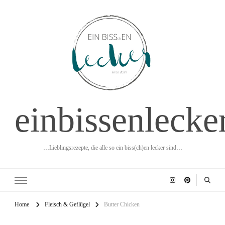
einbissenlecke
…Lieblingsrezepte, die alle so ein biss(ch)en lecker sind…
Home
Fleisch & Geflügel
Butter Chicken