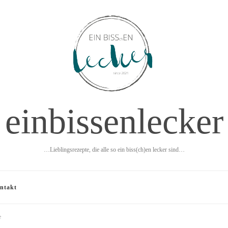
einbissenlecker
…Lieblingsrezepte, die alle so ein biss(ch)en lecker sind…
ntakt
e