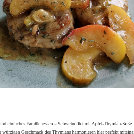
 und einfaches Familienessen – Schweinefilet mit Apfel-Thymian-Soße.
r würzigen Geschmack des Thymians harmonieren hier perfekt miteina