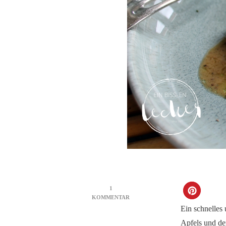
1
ZU
KOMMENTAR
SCHWEINEFILET
Ein schnelles
MIT
Apfels und de
APFEL-