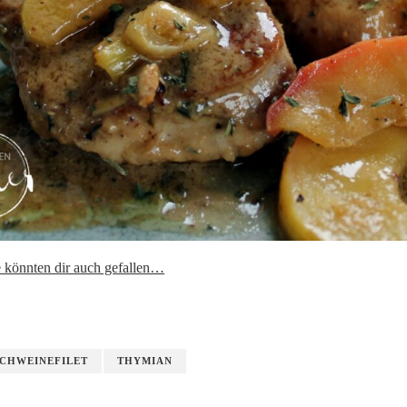
 könnten dir auch gefallen…
SCHWEINEFILET
THYMIAN