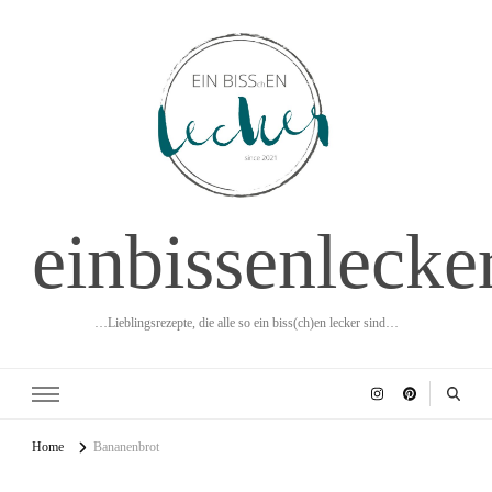
einbissenlecke
…Lieblingsrezepte, die alle so ein biss(ch)en lecker sind…
Home
Bananenbrot