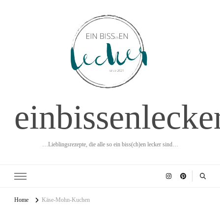
einbissenlecke
…Lieblingsrezepte, die alle so ein biss(ch)en lecker sind…
Home
Käse-Mohn-Kuchen