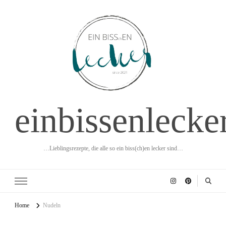
einbissenlecke
…Lieblingsrezepte, die alle so ein biss(ch)en lecker sind…
Home
Nudeln