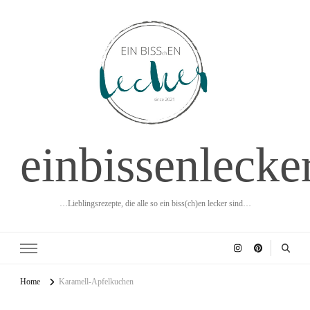
einbissenlecke
…Lieblingsrezepte, die alle so ein biss(ch)en lecker sind…
Home
Karamell-Apfelkuchen