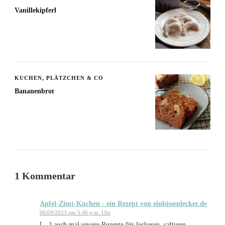
Vanillekipferl
KUCHEN, PLÄTZCHEN & CO
Bananenbrot
1 Kommentar
Apfel-Zimt-Kuchen - ein Rezept von einbissenlecker.de
06/09/2023 um 5:46 p.m. Uhr
[…] auch mal unsere Rezepte für leckeren, saftigen