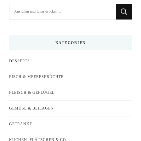
Suchst
du
nach
etwas?
KATEGORIEN
DESSERTS
FISCH & MEERESFRÜCHTE
FLEISCH & GEFLÜGEL
GEMÜSE & BEILAGEN
GETRÄNKE
KUCHEN, PLÄTZCHEN & CO