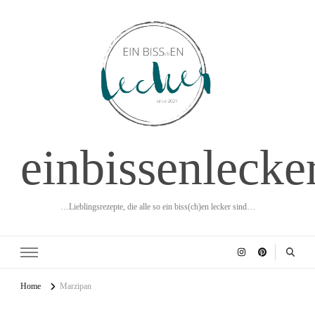
einbissenlecke
…Lieblingsrezepte, die alle so ein biss(ch)en lecker sind…
Home
Marzipan