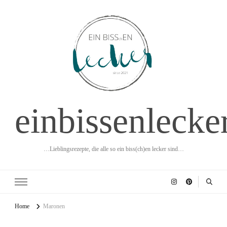
einbissenlecke
…Lieblingsrezepte, die alle so ein biss(ch)en lecker sind…
Home
Maronen