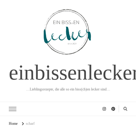
einbissenlecke
…Lieblingsrezepte, die alle so ein biss(ch)en lecker sind…
Home
scharf