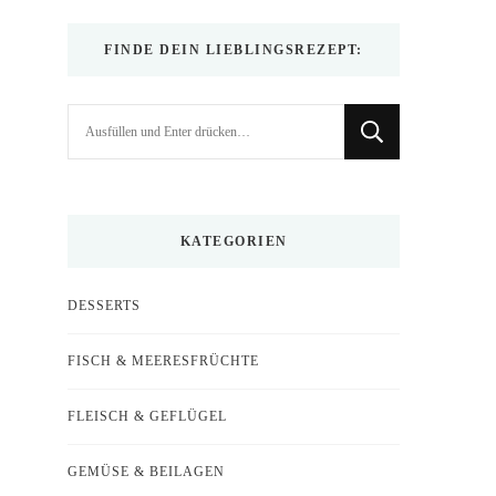
FINDE DEIN LIEBLINGSREZEPT:
Suchst
du
nach
etwas?
KATEGORIEN
DESSERTS
FISCH & MEERESFRÜCHTE
FLEISCH & GEFLÜGEL
GEMÜSE & BEILAGEN