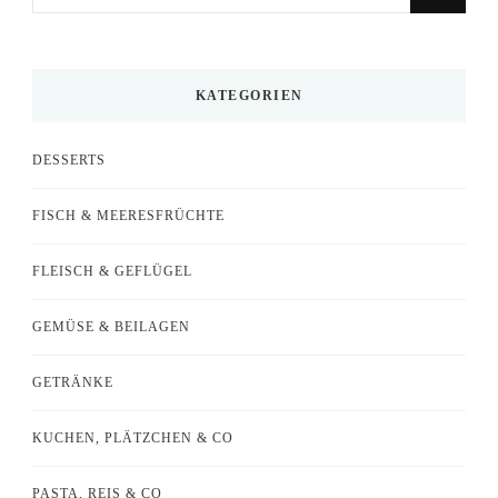
du
nach
etwas?
KATEGORIEN
DESSERTS
FISCH & MEERESFRÜCHTE
FLEISCH & GEFLÜGEL
GEMÜSE & BEILAGEN
GETRÄNKE
KUCHEN, PLÄTZCHEN & CO
PASTA, REIS & CO