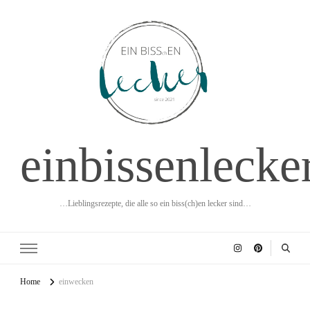
einbissenlecke
…Lieblingsrezepte, die alle so ein biss(ch)en lecker sind…
Home
einwecken